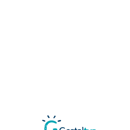
Loa
din
g...