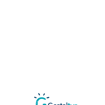
Loa
din
g...