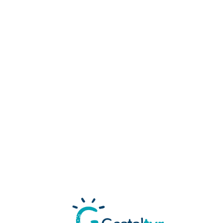
Loa
din
g...