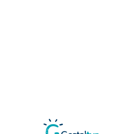
Loa
din
g...