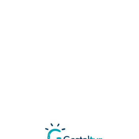
Loa
din
g...