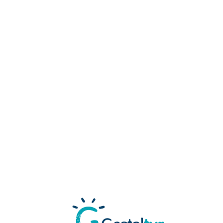
Loa
din
g...