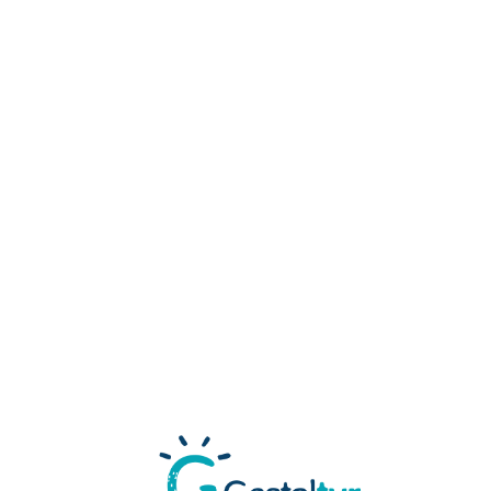
Loa
din
g...