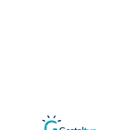
Loa
din
g...