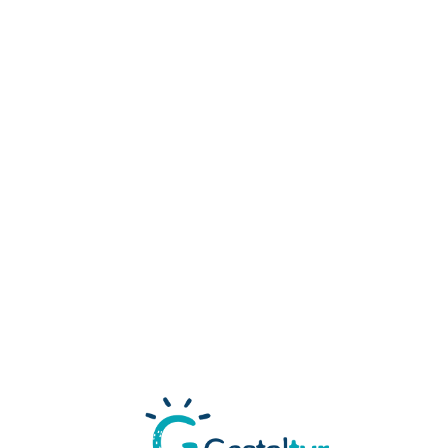
Loa
din
g...