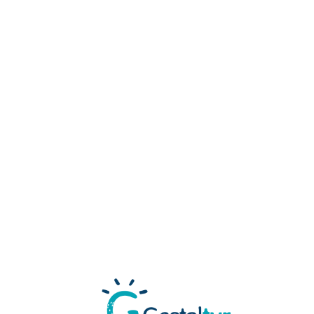
Loa
din
g...