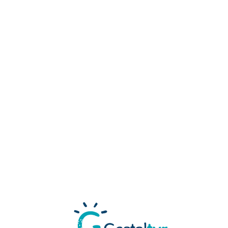
Loa
din
g...