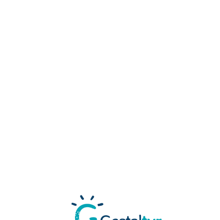
Loa
din
g...