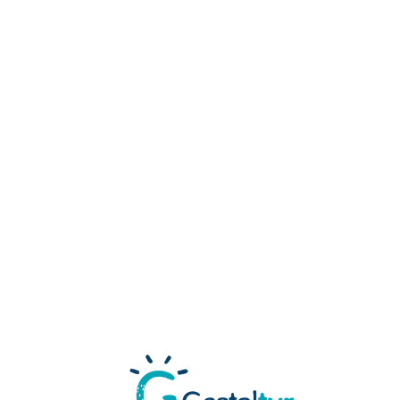
Loa
din
g...