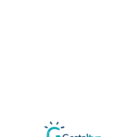
Loa
din
g...