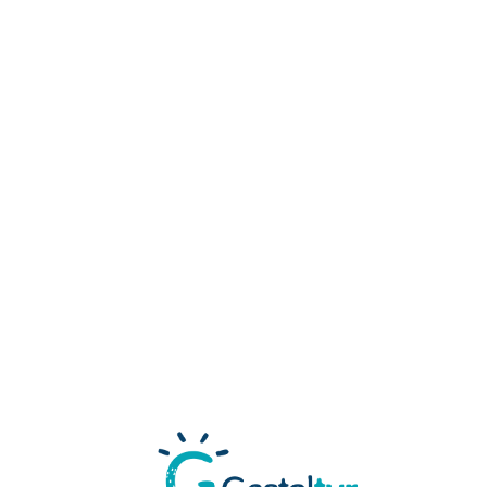
Loa
din
g...